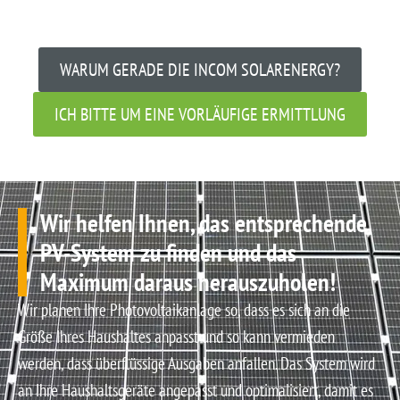
WARUM GERADE DIE INCOM SOLARENERGY?
ICH BITTE UM EINE VORLÄUFIGE ERMITTLUNG
Wir helfen Ihnen, das entsprechende
PV-System zu finden und das
Maximum daraus herauszuholen!
Wir planen Ihre Photovoltaikanlage so, dass es sich an die
Größe Ihres Haushaltes anpasst und so kann vermieden
werden, dass überflüssige Ausgaben anfallen. Das System wird
an Ihre Haushaltsgeräte angepasst und optimalisiert, damit es