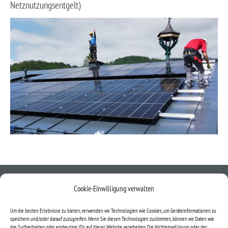
Netznutzungsentgelt)
Incom Solarenergy GmbH
Cookie-Einwilligung verwalten
Firmensitz 5661 Rauris Sonnblickweg 17.
Um die besten Erlebnisse zu bieten, verwenden wir Technologien wie Cookies, um Geräteinformationen zu
Handelsregisternummer: FN 033919g
speichern und/oder darauf zuzugreifen. Wenn Sie diesen Technologien zustimmen, können wir Daten wie
das Surfverhalten oder eindeutige IDs auf dieser Website verarbeiten. Die Nichteinwilligung oder der